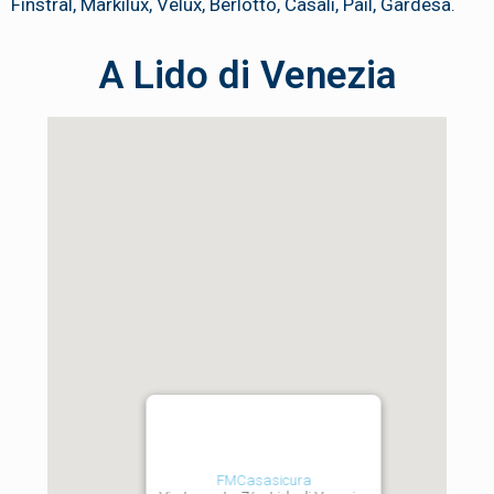
Finstral, Markilux, Velux, Berlotto, Casali, Pail, Gardesa.
A Lido di Venezia
FMCasasicura