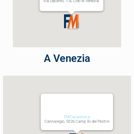
Via Lepanto, 7/a, Lido di Venezia.
A Venezia
FMCasasicura
Cannaregio, 5326 Camp.llo del Pestrin